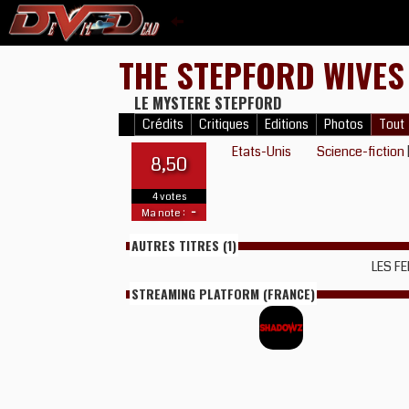
THE STEPFORD WIVE
LE MYSTERE STEPFORD
Crédits
Critiques
Editions
Photos
Tout
Etats-Unis
Science-fiction
8,50
4 votes
-
Ma note :
AUTRES TITRES (1)
LES F
STREAMING PLATFORM (FRANCE)