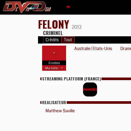
FELONY
2013
CRIMINEL
Crédits
Tout
Australie
|
Etats-Unis
Dram
-
0 votes
-
Ma note :
STREAMING PLATFORM (FRANCE)
REALISATEUR
Matthew Saville