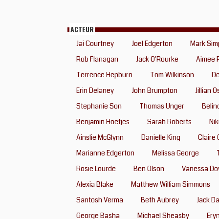
ACTEUR
Jai Courtney
Joel Edgerton
Mark Sim
Rob Flanagan
Jack O'Rourke
Aimee 
Terrence Hepburn
Tom Wilkinson
D
Erin Delaney
John Brumpton
Jillian 
Stephanie Son
Thomas Unger
Belin
Benjamin Hoetjes
Sarah Roberts
Nik
Ainslie McGlynn
Danielle King
Claire
Marianne Edgerton
Melissa George
Rosie Lourde
Ben Olson
Vanessa Do
Alexia Blake
Matthew William Simmons
Santosh Verma
Beth Aubrey
Jack D
George Basha
Michael Sheasby
Eryn