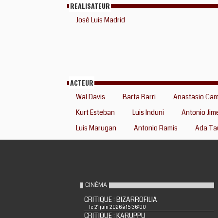
REALISATEUR
José Luis Madrid
ACTEUR
Wal Davis
Barta Barri
Anastasio Ca
Kurt Esteban
Luis Induni
Antonio Jim
Luis Marugan
Antonio Ramis
Ada Ta
CINÉMA
CRITIQUE : BIZARROFILIA
le 21 juin 2026 à 15:36:00
CRITIQUE : KARUPPU