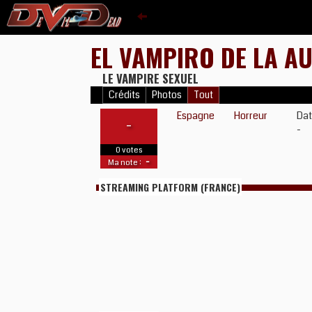
EL VAMPIRO DE LA A
LE VAMPIRE SEXUEL
Crédits
Photos
Tout
Espagne
Horreur
Dat
-
-
0 votes
-
Ma note :
STREAMING PLATFORM (FRANCE)