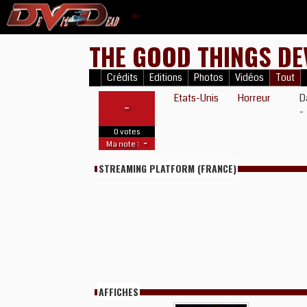
THE GOOD THINGS DE
Crédits
Editions
Photos
Vidéos
Tout
Etats-Unis
Horreur
D
-
-
0 votes
-
Ma note :
STREAMING PLATFORM (FRANCE)
AFFICHES