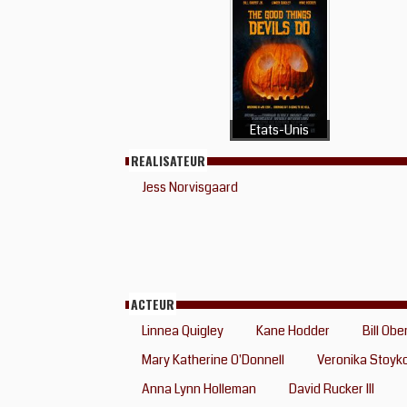
Etats-Unis
REALISATEUR
Jess Norvisgaard
ACTEUR
Linnea Quigley
Kane Hodder
Bill Ober
Mary Katherine O'Donnell
Veronika Stoyk
Anna Lynn Holleman
David Rucker III