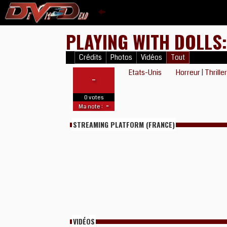
PLAYING WITH DOLLS
Crédits
Photos
Vidéos
Tout
Etats-Unis
Horreur
|
Thrille
-
0 votes
-
Ma note :
STREAMING PLATFORM (FRANCE)
VIDÉOS