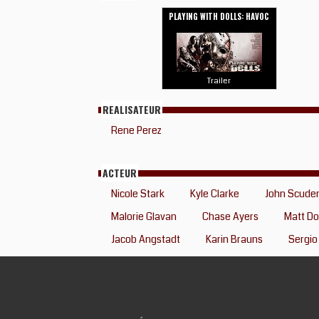
PLAYING WITH DOLLS: HAVOC
Trailer
REALISATEUR
Rene Perez
ACTEUR
Nicole Stark
Kyle Clarke
John Scuder
Malorie Glavan
Chase Ayers
Matt Do
Jacob Angstadt
Karin Brauns
Sergio