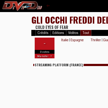
GLI OCCHI FREDDI D
COLD EYES OF FEAR
Crédits
Editions
Vidéos
Tout
Italie
|
Espagne
Thriller
|
Gia
-
0 votes
-
Ma note :
STREAMING PLATFORM (FRANCE)