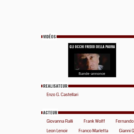
VIDÉOS
GLI OCCHI FREDDI DELLA PAURA
Bande-annonce
REALISATEUR
Enzo G. Castellari
ACTEUR
Giovanna Ralli
Frank Wolff
Fernando
Leon Lenoir
Franco Marletta
Gianni 