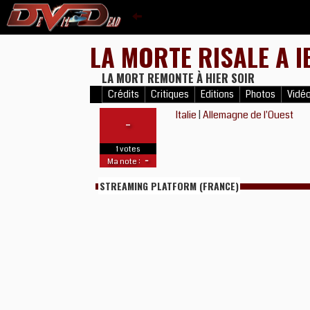
LA MORTE RISALE A I
LA MORT REMONTE À HIER SOIR
Crédits
Critiques
Editions
Photos
Vidé
Italie
|
Allemagne de l'Ouest
-
1 votes
-
Ma note :
STREAMING PLATFORM (FRANCE)