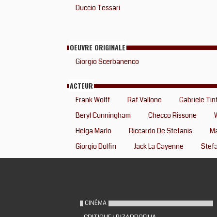
Duccio Tessari
OEUVRE ORIGINALE
Giorgio Scerbanenco
ACTEUR
Frank Wolff
Raf Vallone
Gabriele Tint
Beryl Cunningham
Checco Rissone
Helga Marlo
Riccardo De Stefanis
Ma
Giorgio Dolfin
Jack La Cayenne
Stef
CINÉMA