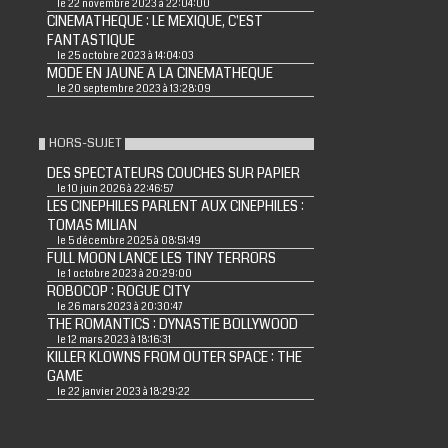
le 22 novembre 2023 à 22:04:00
CINEMATHEQUE : LE MEXIQUE, C'EST
FANTASTIQUE
le 25 octobre 2023 à 14:04:03
MODE EN JAUNE A LA CINEMATHEQUE
le 20 septembre 2023 à 13:28:09
HORS-SUJET
DES SPECTATEURS COUCHES SUR PAPIER
le 10 juin 2026 à 22:46:57
LES CINEPHILES PARLENT AUX CINEPHILES :
TOMAS MILIAN
le 5 décembre 2025 à 08:51:49
FULL MOON LANCE LES TINY TERRORS
le 1 octobre 2023 à 20:29:00
ROBOCOP : ROGUE CITY
le 26 mars 2023 à 20:30:47
THE ROMANTICS : DYNASTIE BOLLYWOOD
le 12 mars 2023 à 18:16:31
KILLER KLOWNS FROM OUTER SPACE : THE
GAME
le 22 janvier 2023 à 18:29:22