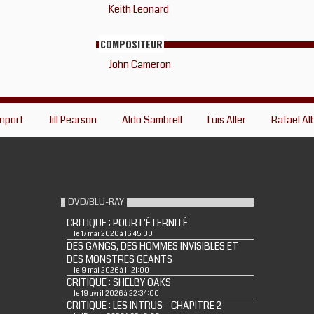
Keith Leonard
COMPOSITEUR
John Cameron
nport
Jill Pearson
Aldo Sambrell
Luis Aller
Rafael Al
DVD/BLU-RAY
CRITIQUE : POUR L'ÉTERNITÉ
le 17 mai 2026 à 16:45:00
DES GANGS, DES HOMMES INVISIBLES ET
DES MONSTRES GEANTS
le 9 mai 2026 à 11:21:00
CRITIQUE : SHELBY OAKS
le 19 avril 2026 à 22:34:00
CRITIQUE : LES INTRUS - CHAPITRE 2