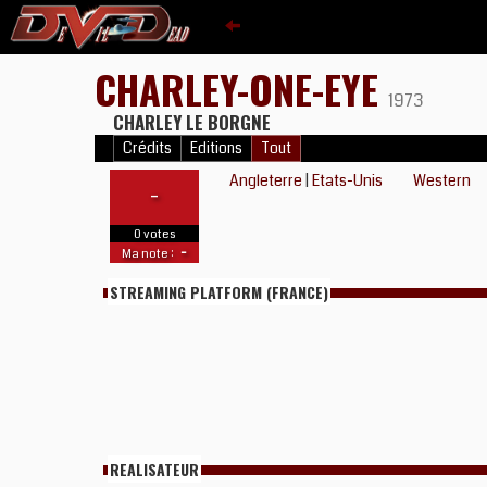
CHARLEY-ONE-EYE
1973
CHARLEY LE BORGNE
Crédits
Editions
Tout
Angleterre
|
Etats-Unis
Western
-
0 votes
-
Ma note :
STREAMING PLATFORM (FRANCE)
REALISATEUR