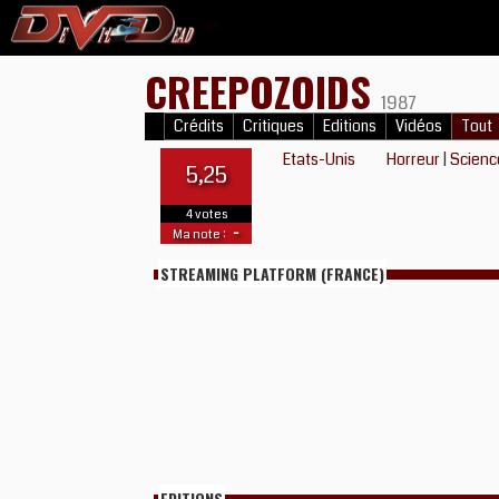
CREEPOZOIDS
1987
Crédits
Critiques
Editions
Vidéos
Tout
Etats-Unis
Horreur
|
Scienc
5,25
4 votes
-
Ma note :
STREAMING PLATFORM (FRANCE)
EDITIONS