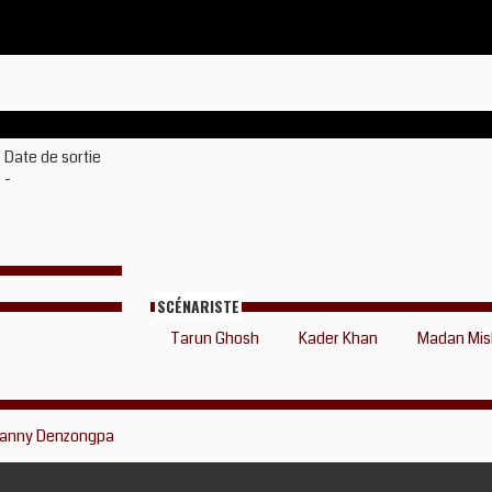
Date de sortie
-
SCÉNARISTE
Tarun Ghosh
Kader Khan
Madan Mis
anny Denzongpa