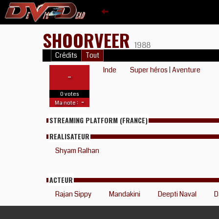
SHOORVEER
1988
Crédits
Tout
Inde
Super héros
|
Aventure
-
0 votes
-
Ma note :
STREAMING PLATFORM (FRANCE)
REALISATEUR
Shyam Ralhan
ACTEUR
Rajan Sippy
Mandakini
Deepti Naval
D