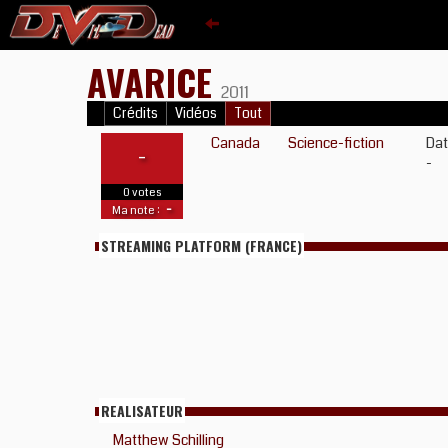
AVARICE
2011
Crédits
Vidéos
Tout
Canada
Science-fiction
Dat
-
-
0 votes
-
Ma note :
STREAMING PLATFORM (FRANCE)
REALISATEUR
Matthew Schilling