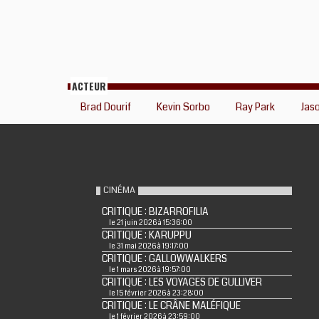
ACTEUR
Brad Dourif
Kevin Sorbo
Ray Park
Jas
CINÉMA
CRITIQUE : BIZARROFILIA
le 21 juin 2026 à 15:36:00
CRITIQUE : KARUPPU
le 31 mai 2026 à 19:17:00
CRITIQUE : GALLOWWALKERS
le 1 mars 2026 à 19:57:00
CRITIQUE : LES VOYAGES DE GULLIVER
le 15 février 2026 à 23:28:00
CRITIQUE : LE CRÂNE MALÉFIQUE
le 1 février 2026 à 23:59:00