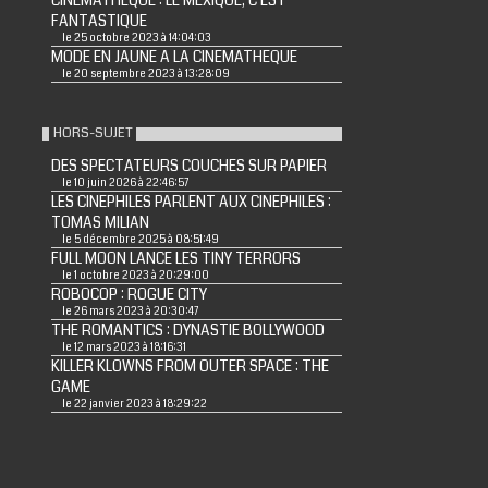
CINEMATHEQUE : LE MEXIQUE, C'EST
FANTASTIQUE
le 25 octobre 2023 à 14:04:03
MODE EN JAUNE A LA CINEMATHEQUE
le 20 septembre 2023 à 13:28:09
HORS-SUJET
DES SPECTATEURS COUCHES SUR PAPIER
le 10 juin 2026 à 22:46:57
LES CINEPHILES PARLENT AUX CINEPHILES :
TOMAS MILIAN
le 5 décembre 2025 à 08:51:49
FULL MOON LANCE LES TINY TERRORS
le 1 octobre 2023 à 20:29:00
ROBOCOP : ROGUE CITY
le 26 mars 2023 à 20:30:47
THE ROMANTICS : DYNASTIE BOLLYWOOD
le 12 mars 2023 à 18:16:31
KILLER KLOWNS FROM OUTER SPACE : THE
GAME
le 22 janvier 2023 à 18:29:22