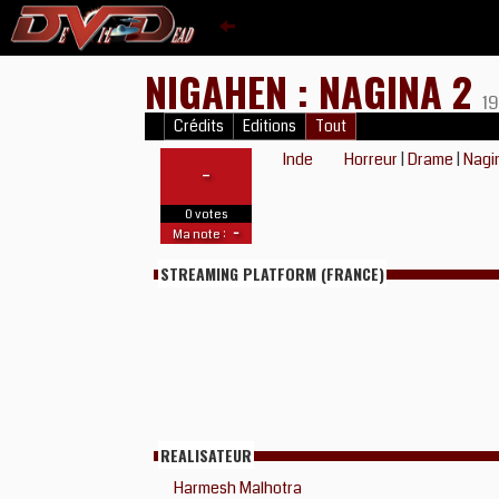
NIGAHEN : NAGINA 2
1
Crédits
Editions
Tout
Inde
Horreur
|
Drame
|
Nagi
-
0 votes
-
Ma note :
STREAMING PLATFORM (FRANCE)
REALISATEUR
Harmesh Malhotra