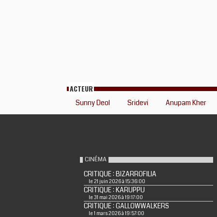
ACTEUR
Sunny Deol
Sridevi
Anupam Kher
CINÉMA
CRITIQUE : BIZARROFILIA
le 21 juin 2026 à 15:36:00
CRITIQUE : KARUPPU
le 31 mai 2026 à 19:17:00
CRITIQUE : GALLOWWALKERS
le 1 mars 2026 à 19:57:00