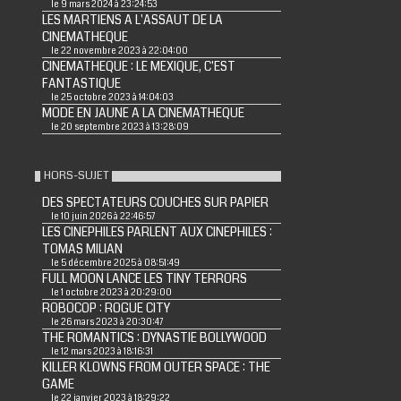
le 9 mars 2024 à 23:24:53
LES MARTIENS A L'ASSAUT DE LA
CINEMATHEQUE
le 22 novembre 2023 à 22:04:00
CINEMATHEQUE : LE MEXIQUE, C'EST
FANTASTIQUE
le 25 octobre 2023 à 14:04:03
MODE EN JAUNE A LA CINEMATHEQUE
le 20 septembre 2023 à 13:28:09
HORS-SUJET
DES SPECTATEURS COUCHES SUR PAPIER
le 10 juin 2026 à 22:46:57
LES CINEPHILES PARLENT AUX CINEPHILES :
TOMAS MILIAN
le 5 décembre 2025 à 08:51:49
FULL MOON LANCE LES TINY TERRORS
le 1 octobre 2023 à 20:29:00
ROBOCOP : ROGUE CITY
le 26 mars 2023 à 20:30:47
THE ROMANTICS : DYNASTIE BOLLYWOOD
le 12 mars 2023 à 18:16:31
KILLER KLOWNS FROM OUTER SPACE : THE
GAME
le 22 janvier 2023 à 18:29:22