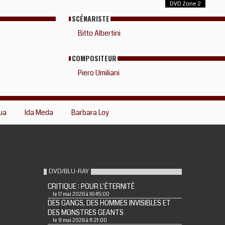
DVD Zone 2
SCÉNARISTE
Bitto Albertini
COMPOSITEUR
Piero Umiliani
qua
Ida Meda
Barbara Loy
DVD/BLU-RAY
CRITIQUE : POUR L'ÉTERNITÉ
le 17 mai 2026 à 16:45:00
DES GANGS, DES HOMMES INVISIBLES ET
DES MONSTRES GEANTS
le 9 mai 2026 à 11:21:00