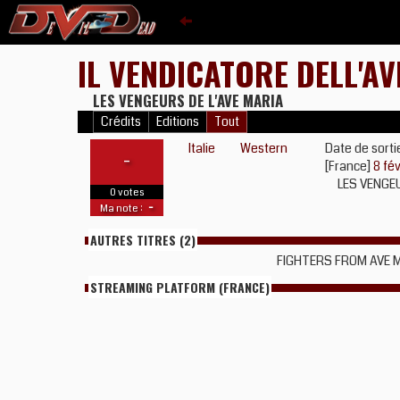
IL VENDICATORE DELL'A
LES VENGEURS DE L'AVE MARIA
Crédits
Editions
Tout
Italie
Western
Date de sorti
-
[France]
8 fé
LES VENGE
0 votes
-
Ma note :
AUTRES TITRES (2)
FIGHTERS FROM AVE 
STREAMING PLATFORM (FRANCE)