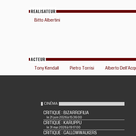
REALISATEUR
Bitto Albertini
ACTEUR
Tony Kendall
Pietro Torrisi
Alberto Dell'Ac
CINÉMA
CRITIQUE : BIZARROFILIA
le 21 juin 2026 à 15:36:00
CRITIQUE : KARUPPU
le 31 mai 2026 à 19:17:00
CRITIQUE : GALLOWWALKERS