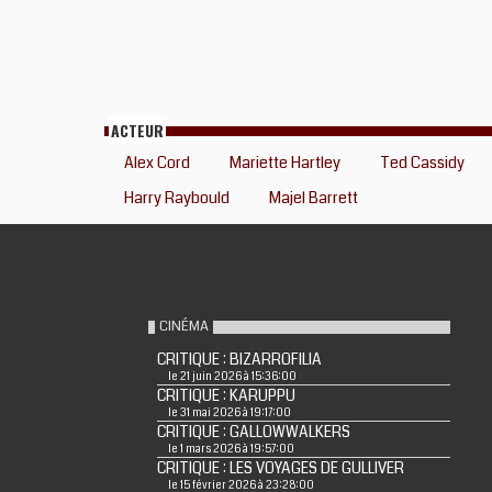
ACTEUR
Alex Cord
Mariette Hartley
Ted Cassidy
Harry Raybould
Majel Barrett
CINÉMA
CRITIQUE : BIZARROFILIA
le 21 juin 2026 à 15:36:00
CRITIQUE : KARUPPU
le 31 mai 2026 à 19:17:00
CRITIQUE : GALLOWWALKERS
le 1 mars 2026 à 19:57:00
CRITIQUE : LES VOYAGES DE GULLIVER
le 15 février 2026 à 23:28:00