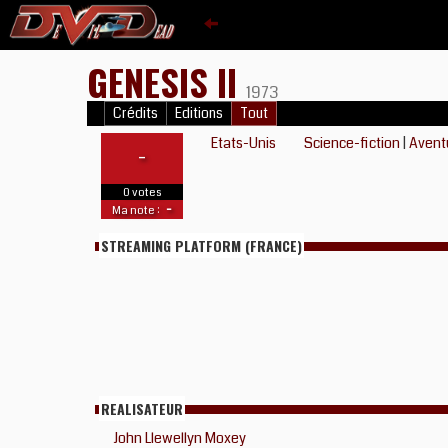
GENESIS II
1973
Crédits
Editions
Tout
Etats-Unis
Science-fiction
|
Avent
-
0 votes
-
Ma note :
STREAMING PLATFORM (FRANCE)
REALISATEUR
John Llewellyn Moxey