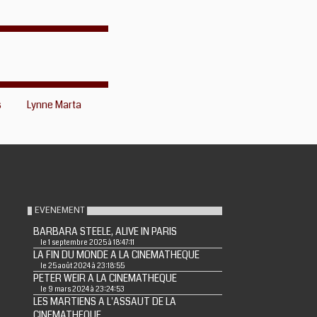
s
Lynne Marta
EVENEMENT
BARBARA STEELE, ALIVE IN PARIS
le 1 septembre 2025 à 18:47:11
LA FIN DU MONDE A LA CINEMATHEQUE
le 25 août 2024 à 23:18:55
PETER WEIR A LA CINEMATHEQUE
le 9 mars 2024 à 23:24:53
LES MARTIENS A L'ASSAUT DE LA
CINEMATHEQUE