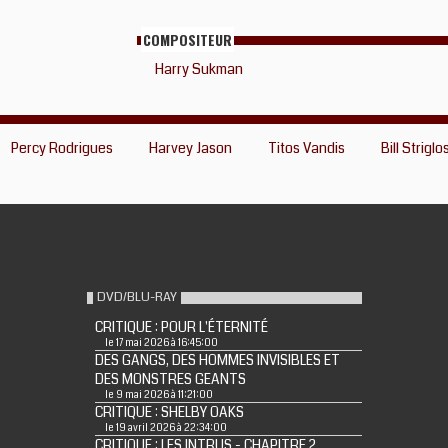
COMPOSITEUR
Harry Sukman
Percy Rodrigues
Harvey Jason
Titos Vandis
Bill Striglo
DVD/BLU-RAY
CRITIQUE : POUR L'ÉTERNITÉ
le 17 mai 2026 à 16:45:00
DES GANGS, DES HOMMES INVISIBLES ET
DES MONSTRES GEANTS
le 9 mai 2026 à 11:21:00
CRITIQUE : SHELBY OAKS
le 19 avril 2026 à 22:34:00
CRITIQUE : LES INTRUS - CHAPITRE 2