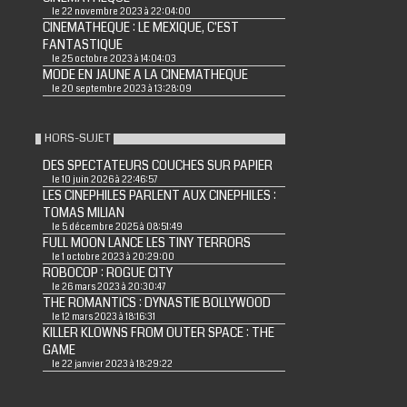
le 22 novembre 2023 à 22:04:00
CINEMATHEQUE : LE MEXIQUE, C'EST
FANTASTIQUE
le 25 octobre 2023 à 14:04:03
MODE EN JAUNE A LA CINEMATHEQUE
le 20 septembre 2023 à 13:28:09
HORS-SUJET
DES SPECTATEURS COUCHES SUR PAPIER
le 10 juin 2026 à 22:46:57
LES CINEPHILES PARLENT AUX CINEPHILES :
TOMAS MILIAN
le 5 décembre 2025 à 08:51:49
FULL MOON LANCE LES TINY TERRORS
le 1 octobre 2023 à 20:29:00
ROBOCOP : ROGUE CITY
le 26 mars 2023 à 20:30:47
THE ROMANTICS : DYNASTIE BOLLYWOOD
le 12 mars 2023 à 18:16:31
KILLER KLOWNS FROM OUTER SPACE : THE
GAME
le 22 janvier 2023 à 18:29:22