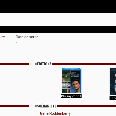
ure
Date de sortie
-
EDITIONS
Blu-ray Zone A
DV
SCÉNARISTE
Gene Roddenberry