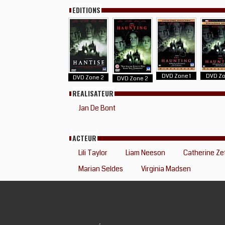
EDITIONS
DVD Zone 1
DVD Zo
DVD Zone 2
DVD Zone 2
REALISATEUR
Jan De Bont
ACTEUR
Lili Taylor
Liam Neeson
Catherine Ze
Marian Seldes
Virginia Madsen