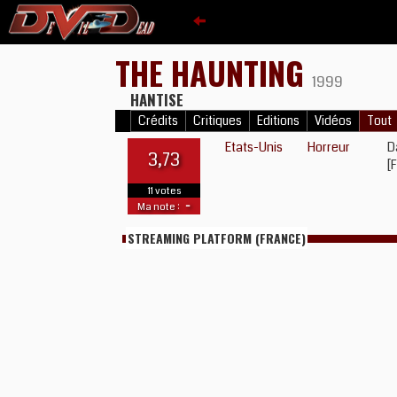
THE HAUNTING
1999
HANTISE
Crédits
Critiques
Editions
Vidéos
Tout
Etats-Unis
Horreur
D
3,73
[
11 votes
-
Ma note :
STREAMING PLATFORM (FRANCE)