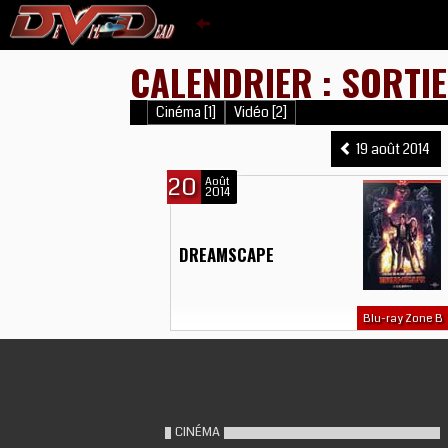
CALENDRIER : SORTIE
Cinéma [1]
Vidéo [2]
19 août 2014
20
Août
2014
DREAMSCAPE
Blu-ray Zone B
CINÉMA