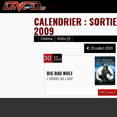
CALENDRIER : SORTIE
2009
Cinéma
Vidéo [1]
29 juillet 2009
30
Juil
2009
BIG BAD WOLF
L'ORDRE DU LOUP
DVD Zone 2