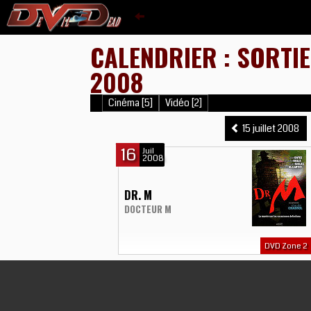
CALENDRIER : SORTIE
2008
Cinéma [5]
Vidéo [2]
15 juillet 2008
16
Juil
2008
DR. M
DOCTEUR M
DVD Zone 2