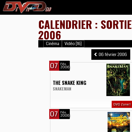
CALENDRIER : SORTIE
2006
Cinéma
Vidéo [16]
06 février 2006
07
Fév.
2006
THE SNAKE KING
SNAKEMAN
DVD Zone 1
07
Fév.
2006