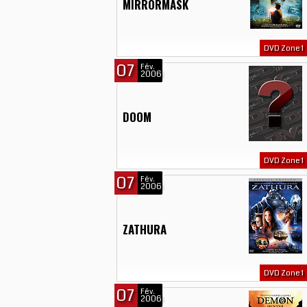
MIRRORMASK
DVD Zone 1
07
Fév.
2006
DOOM
DVD Zone 1
07
Fév.
2006
ZATHURA
DVD Zone 1
07
Fév.
2006