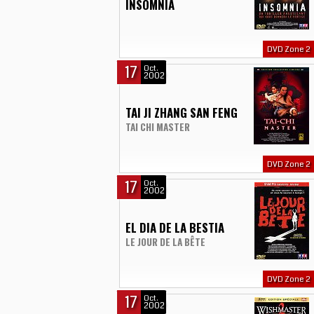
INSOMNIA
DVD Zone 2
17
Oct.
2002
TAI JI ZHANG SAN FENG
TAI CHI MASTER
DVD Zone 2
17
Oct.
2002
EL DIA DE LA BESTIA
LE JOUR DE LA BÊTE
DVD Zone 2
17
Oct.
2002