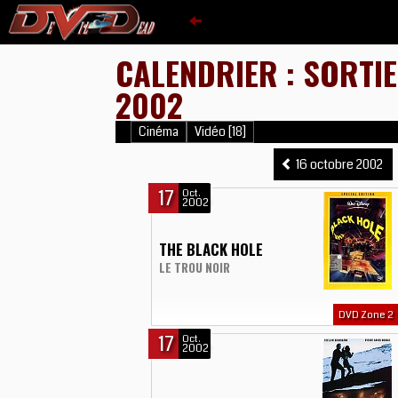
CALENDRIER : SORTI
2002
Cinéma
Vidéo [18]
16 octobre 2002
17
Oct.
2002
THE BLACK HOLE
LE TROU NOIR
DVD Zone 2
17
Oct.
2002