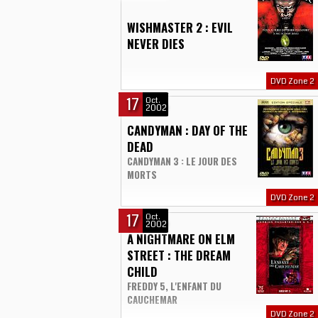
WISHMASTER 2 : EVIL
NEVER DIES
DVD Zone 2
17
Oct.
2002
CANDYMAN : DAY OF THE
DEAD
CANDYMAN 3 : LE JOUR DES
MORTS
DVD Zone 2
17
Oct.
2002
A NIGHTMARE ON ELM
STREET : THE DREAM
CHILD
FREDDY 5, L'ENFANT DU
CAUCHEMAR
DVD Zone 2