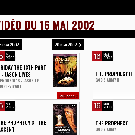
VIDÉO DU 16 MAI 2002
5 mai 2002
20 mai 2002
6
16
Mai
Mai
2002
2002
FRIDAY THE 13TH PART
THE PROPHECY II
6 : JASON LIVES
GOD'S ARMY II
ENDREDI 13 : JASON LE
MORT-VIVANT
DVD Zone 2
6
16
Mai
Mai
2002
2002
THE PROPHECY 3 : THE
THE PROPHECY
ASCENT
GOD'S ARMY