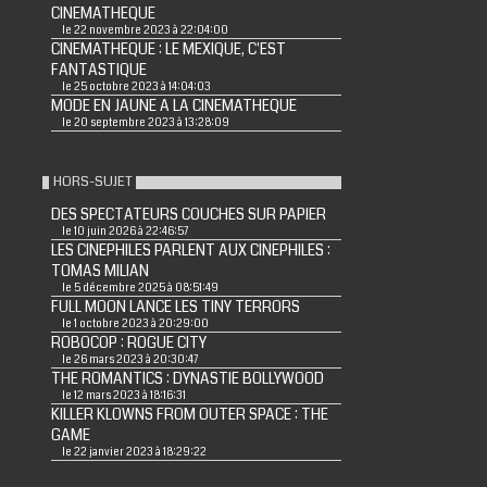
CINEMATHEQUE
le 22 novembre 2023 à 22:04:00
CINEMATHEQUE : LE MEXIQUE, C'EST
FANTASTIQUE
le 25 octobre 2023 à 14:04:03
MODE EN JAUNE A LA CINEMATHEQUE
le 20 septembre 2023 à 13:28:09
HORS-SUJET
DES SPECTATEURS COUCHES SUR PAPIER
le 10 juin 2026 à 22:46:57
LES CINEPHILES PARLENT AUX CINEPHILES :
TOMAS MILIAN
le 5 décembre 2025 à 08:51:49
FULL MOON LANCE LES TINY TERRORS
le 1 octobre 2023 à 20:29:00
ROBOCOP : ROGUE CITY
le 26 mars 2023 à 20:30:47
THE ROMANTICS : DYNASTIE BOLLYWOOD
le 12 mars 2023 à 18:16:31
KILLER KLOWNS FROM OUTER SPACE : THE
GAME
le 22 janvier 2023 à 18:29:22