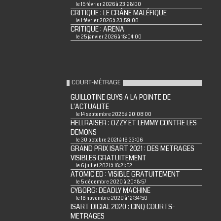
le 15 février 2026 à 23:28:00
CRITIQUE : LE CRÂNE MALÉFIQUE
le 1 février 2026 à 23:59:00
CRITIQUE : ARENA
le 25 janvier 2026 à 18:04:00
COURT-MÉTRAGE
GUILLOTINE GUYS A LA POINTE DE
L'ACTUALITE
le 14 septembre 2025 à 20:08:00
HELLRAISER : OZZY ET LEMMY CONTRE LES
DEMONS
le 30 octobre 2021 à 16:33:06
GRAND PRIX ISART 2021 : DES METRAGES
VISIBLES GRATUITEMENT
le 6 juillet 2021 à 18:21:52
ATOMIC ED : VISIBLE GRATUITEMENT
le 5 décembre 2020 à 20:18:57
CYBORG: DEADLY MACHINE
le 16 novembre 2020 à 12:34:50
ISART DIGIAL 2020 : CINQ COURTS-
METRAGES