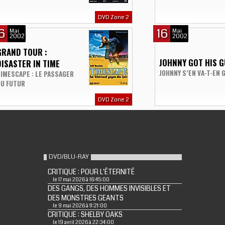
DVD Zone 2
6
16
Mai
Mai
2002
2002
GRAND TOUR :
JOHNNY GOT HIS 
DISASTER IN TIME
JOHNNY S’EN VA-T-EN 
IMESCAPE : LE PASSAGER
DU FUTUR
DVD Zone 2
DVD/BLU-RAY
CRITIQUE : POUR L'ÉTERNITÉ
le 17 mai 2026 à 16:45:00
DES GANGS, DES HOMMES INVISIBLES ET
DES MONSTRES GEANTS
le 9 mai 2026 à 11:21:00
CRITIQUE : SHELBY OAKS
le 19 avril 2026 à 22:34:00