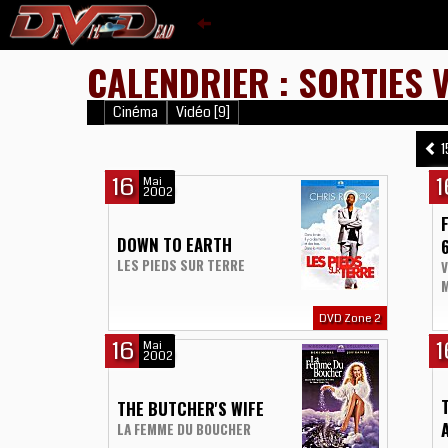
CALENDRIER : SORTIES 
Cinéma
Vidéo [9]
1
16
1
Mai
2002
DOWN TO EARTH
LES PIEDS SUR TERRE
V
DVD Zone 2
16
1
Mai
2002
THE BUTCHER'S WIFE
LA FEMME DU BOUCHER