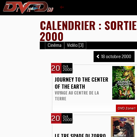
CALENDRIER : SORTI
2000
Cinéma
Vidéo [3]
18 octobre 2000
20
Oct.
2000
JOURNEY TO THE CENTER
OF THE EARTH
VOYAGE AU CENTRE DE LA
TERRE
DVD Zone 1
20
Oct.
2000
LE TRE SPADE DI ZORRO