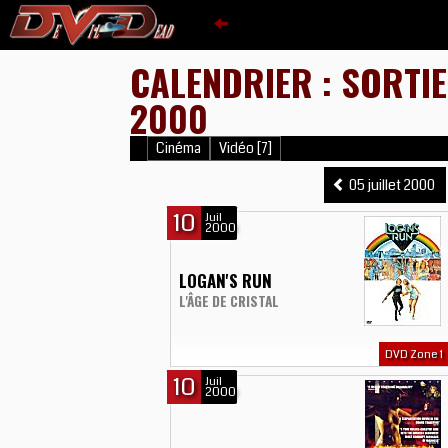
CALENDRIER : SORTIE
2000
Cinéma
Vidéo [7]
05 juillet 2000
10
Juil
2000
LOGAN'S RUN
L'ÂGE DE CRISTAL
DVD Zone 1
10
Juil
2000