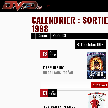
CALENDRIER : SORTI
1998
Cinéma
Vidéo [3]
12 octobre 1998
13
Oct.
1998
DEEP RISING
UN CRI DANS L'OCÉAN
DVD Zone 1
13
Oct.
1998
THE SANTA CLAUSE