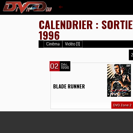
CALENDRIER : SORTI
1996
Cinéma
Vidéo [1]
02
Déc.
1996
BLADE RUNNER
DVD Zone 2