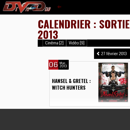
CALENDRIER : SORTI
2013
Cinéma [2]
Vidéo [9]
27 février 2013
06
Mar.
2013
HANSEL & GRETEL :
WITCH HUNTERS