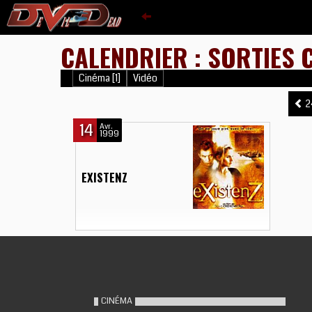
CALENDRIER : SORTIES 
Cinéma [1]
Vidéo
2
14
Avr.
1999
EXISTENZ
CINÉMA