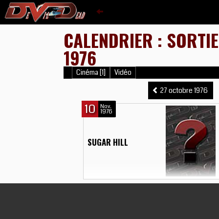
CALENDRIER : SORTI
1976
Cinéma [1]
Vidéo
27 octobre 1976
10
Nov.
1976
SUGAR HILL