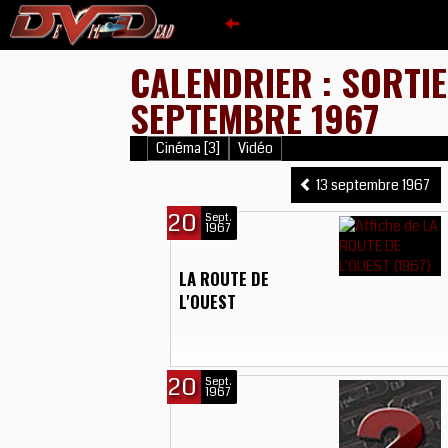
CALENDRIER : SORTI
SEPTEMBRE 1967
Cinéma [3]
Vidéo
13 septembre 1967
20
Sept.
1967
LA ROUTE DE
L'OUEST
20
Sept.
1967