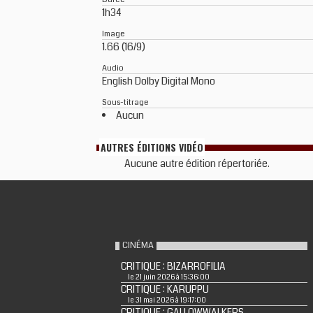
1h34
Image
1.66 (16/9)
Audio
English Dolby Digital Mono
Sous-titrage
Aucun
AUTRES ÉDITIONS VIDÉO
Aucune autre édition répertoriée.
CINÉMA
CRITIQUE : BIZARROFILIA
le 21 juin 2026 à 15:36:00
CRITIQUE : KARUPPU
le 31 mai 2026 à 19:17:00
CRITIQUE : GALLOWWALKERS