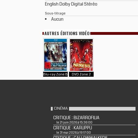
English Dolby Digital Stéréo
Sous-titrage
Aucun
AUTRES ÉDITIONS VIDÉO
Blu-ray Zone B
DVD Zone 2
CINÉMA
CRITIQUE : BIZARROFILIA
le 21 juin 2026 à 15:36:00
CRITIQUE : KARUPPU
le 31 mai 2026 à 19:17:00