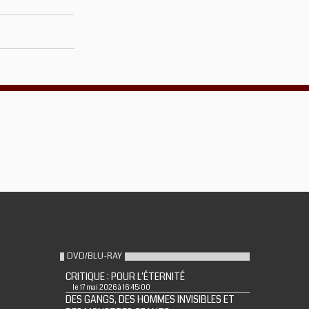
DVD/BLU-RAY
CRITIQUE : POUR L'ÉTERNITÉ
le 17 mai 2026 à 16:45:00
DES GANGS, DES HOMMES INVISIBLES ET