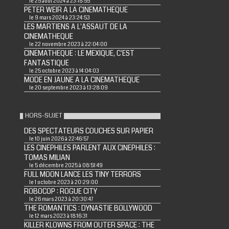
le 25 août 2024 à 23:18:55
PETER WEIR A LA CINEMATHEQUE
le 9 mars 2024 à 23:24:53
LES MARTIENS A L'ASSAUT DE LA
CINEMATHEQUE
le 22 novembre 2023 à 22:04:00
CINEMATHEQUE : LE MEXIQUE, C'EST
FANTASTIQUE
le 25 octobre 2023 à 14:04:03
MODE EN JAUNE A LA CINEMATHEQUE
le 20 septembre 2023 à 13:28:09
HORS-SUJET
DES SPECTATEURS COUCHES SUR PAPIER
le 10 juin 2026 à 22:46:57
LES CINEPHILES PARLENT AUX CINEPHILES :
TOMAS MILIAN
le 5 décembre 2025 à 08:51:49
FULL MOON LANCE LES TINY TERRORS
le 1 octobre 2023 à 20:29:00
ROBOCOP : ROGUE CITY
le 26 mars 2023 à 20:30:47
THE ROMANTICS : DYNASTIE BOLLYWOOD
le 12 mars 2023 à 18:16:31
KILLER KLOWNS FROM OUTER SPACE : THE