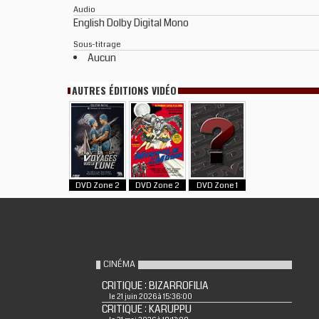
Audio
English Dolby Digital Mono
Sous-titrage
Aucun
AUTRES ÉDITIONS VIDÉO
DVD Zone 2
DVD Zone 2
DVD Zone 1
CINÉMA
CRITIQUE : BIZARROFILIA
le 21 juin 2026 à 15:36:00
CRITIQUE : KARUPPU