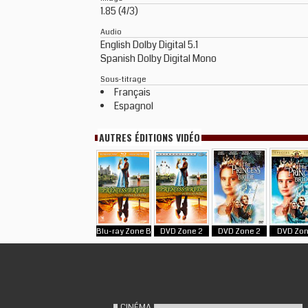
1.85 (4/3)
Audio
English Dolby Digital 5.1
Spanish Dolby Digital Mono
Sous-titrage
Français
Espagnol
AUTRES ÉDITIONS VIDÉO
Blu-ray Zone B
DVD Zone 2
DVD Zone 2
DVD Zon
CINÉMA