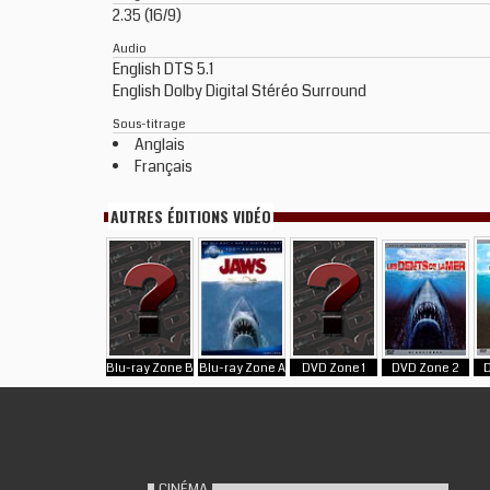
2.35 (16/9)
Audio
English DTS 5.1
English Dolby Digital Stéréo Surround
Sous-titrage
Anglais
Français
AUTRES ÉDITIONS VIDÉO
Blu-ray Zone B
Blu-ray Zone A
DVD Zone 1
DVD Zone 2
CINÉMA