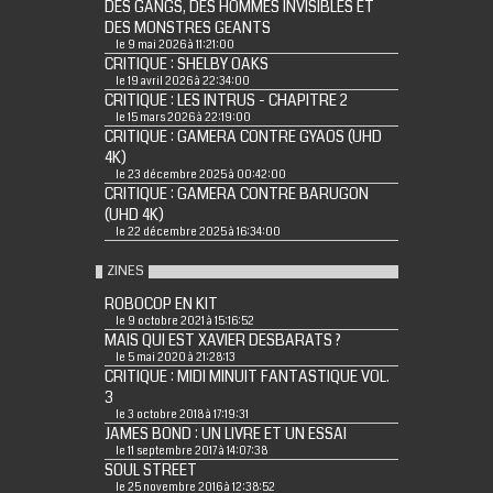
DES GANGS, DES HOMMES INVISIBLES ET
DES MONSTRES GEANTS
le 9 mai 2026 à 11:21:00
CRITIQUE : SHELBY OAKS
le 19 avril 2026 à 22:34:00
CRITIQUE : LES INTRUS - CHAPITRE 2
le 15 mars 2026 à 22:19:00
CRITIQUE : GAMERA CONTRE GYAOS (UHD
4K)
le 23 décembre 2025 à 00:42:00
CRITIQUE : GAMERA CONTRE BARUGON
(UHD 4K)
le 22 décembre 2025 à 16:34:00
ZINES
ROBOCOP EN KIT
le 9 octobre 2021 à 15:16:52
MAIS QUI EST XAVIER DESBARATS ?
le 5 mai 2020 à 21:28:13
CRITIQUE : MIDI MINUIT FANTASTIQUE VOL.
3
le 3 octobre 2018 à 17:19:31
JAMES BOND : UN LIVRE ET UN ESSAI
le 11 septembre 2017 à 14:07:38
SOUL STREET
le 25 novembre 2016 à 12:38:52