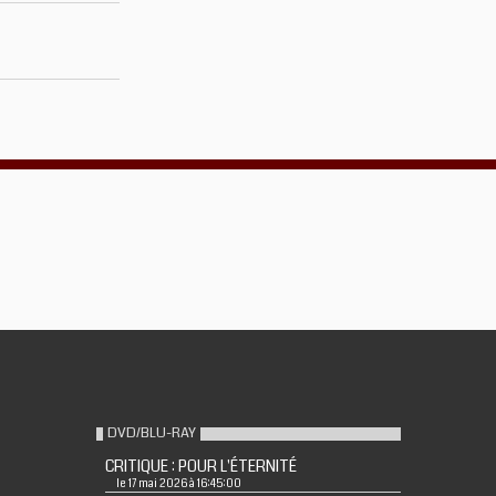
DVD/BLU-RAY
CRITIQUE : POUR L'ÉTERNITÉ
le 17 mai 2026 à 16:45:00