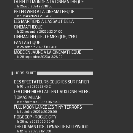
LA FIN DU MONDE A LA CINEMATHEQUE
le 25 août 2024 à 23:18:55
PETER WEIR A LA CINEMATHEQUE
le 9 mars 2024 à 23:24:53
LES MARTIENS A L'ASSAUT DE LA
CINEMATHEQUE
le 22 novembre 2023 à 22:04:00
CINEMATHEQUE : LE MEXIQUE, C'EST
FANTASTIQUE
le 25 octobre 2023 à 14:04:03
MODE EN JAUNE A LA CINEMATHEQUE
le 20 septembre 2023 à 13:28:09
HORS-SUJET
DES SPECTATEURS COUCHES SUR PAPIER
le 10 juin 2026 à 22:46:57
LES CINEPHILES PARLENT AUX CINEPHILES :
TOMAS MILIAN
le 5 décembre 2025 à 08:51:49
FULL MOON LANCE LES TINY TERRORS
le 1 octobre 2023 à 20:29:00
ROBOCOP : ROGUE CITY
le 26 mars 2023 à 20:30:47
THE ROMANTICS : DYNASTIE BOLLYWOOD
le 12 mars 2023 à 18:16:31