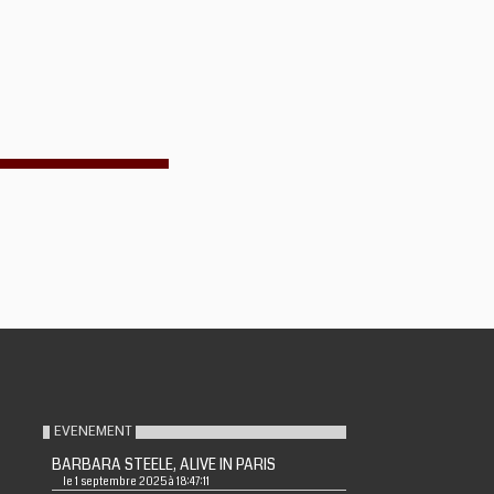
EVENEMENT
BARBARA STEELE, ALIVE IN PARIS
le 1 septembre 2025 à 18:47:11