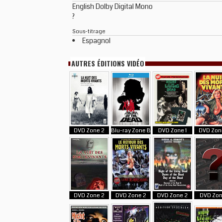
English Dolby Digital Mono
?
Sous-titrage
Espagnol
AUTRES ÉDITIONS VIDÉO
DVD Zone 2
Blu-ray Zone B
DVD Zone 1
DVD Zon
DVD Zone 2
DVD Zone 2
DVD Zone 2
DVD Zon