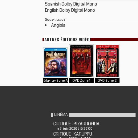
Spanish Dolby Digital Mono
English Dolby Digital Mono
Sous-titrage
Anglais
AUTRES ÉDITIONS VIDÉO
Blu-ray Zone A
DVD Zone 1
DVD Zone 2
CINÉMA
CRITIQUE : BIZARROFILIA
le 21 juin 2026 à 15:36:00
CRITIQUE : KARUPPU