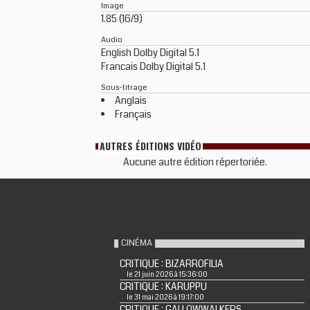
Image
1.85 (16/9)
Audio
English Dolby Digital 5.1
Francais Dolby Digital 5.1
Sous-titrage
Anglais
Français
AUTRES ÉDITIONS VIDÉO
Aucune autre édition répertoriée.
CINÉMA
CRITIQUE : BIZARROFILIA
le 21 juin 2026 à 15:36:00
CRITIQUE : KARUPPU
le 31 mai 2026 à 19:17:00
CRITIQUE : GALLOWWALKERS