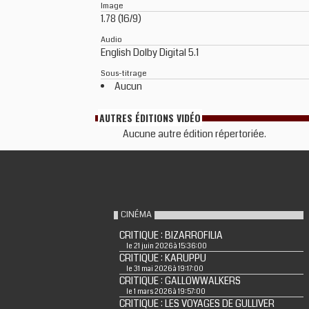
Image
1.78 (16/9)
Audio
English Dolby Digital 5.1
Sous-titrage
Aucun
AUTRES ÉDITIONS VIDÉO
Aucune autre édition répertoriée.
CINÉMA
CRITIQUE : BIZARROFILIA
le 21 juin 2026 à 15:36:00
CRITIQUE : KARUPPU
le 31 mai 2026 à 19:17:00
CRITIQUE : GALLOWWALKERS
le 1 mars 2026 à 19:57:00
CRITIQUE : LES VOYAGES DE GULLIVER