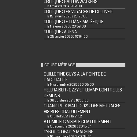
CRITIQUE : GALLOWWALKERS
le 1 mars 2026 à 19:57:00
CRITIQUE : LES VOYAGES DE GULLIVER
le 15 février 2026 à 23:28:00
CRITIQUE : LE CRÂNE MALÉFIQUE
le 1 février 2026 à 23:59:00
CRITIQUE : ARENA
le 25 janvier 2026 à 18:04:00
COURT-MÉTRAGE
GUILLOTINE GUYS A LA POINTE DE
L'ACTUALITE
le 14 septembre 2025 à 20:08:00
HELLRAISER : OZZY ET LEMMY CONTRE LES
DEMONS
le 30 octobre 2021 à 16:33:06
GRAND PRIX ISART 2021 : DES METRAGES
VISIBLES GRATUITEMENT
le 6 juillet 2021 à 18:21:52
ATOMIC ED : VISIBLE GRATUITEMENT
le 5 décembre 2020 à 20:18:57
CYBORG: DEADLY MACHINE
le 16 novembre 2020 à 12:34:50