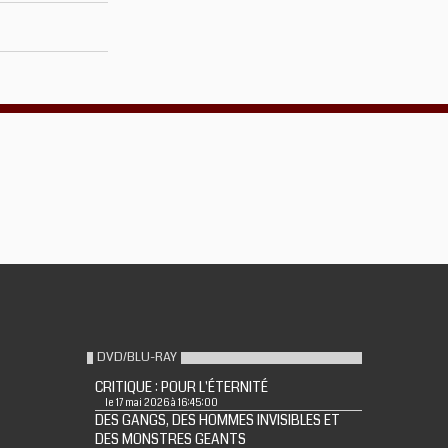
DVD/BLU-RAY
CRITIQUE : POUR L'ÉTERNITÉ
le 17 mai 2026 à 16:45:00
DES GANGS, DES HOMMES INVISIBLES ET
DES MONSTRES GEANTS