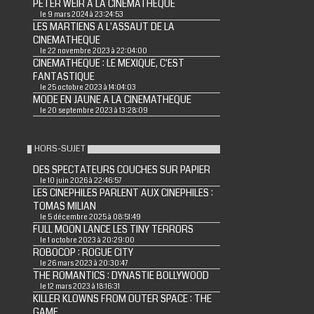
PETER WEIR A LA CINEMATHEQUE
le 9 mars 2024 à 23:24:53
LES MARTIENS A L'ASSAUT DE LA
CINEMATHEQUE
le 22 novembre 2023 à 22:04:00
CINEMATHEQUE : LE MEXIQUE, C'EST
FANTASTIQUE
le 25 octobre 2023 à 14:04:03
MODE EN JAUNE A LA CINEMATHEQUE
le 20 septembre 2023 à 13:28:09
HORS-SUJET
DES SPECTATEURS COUCHES SUR PAPIER
le 10 juin 2026 à 22:46:57
LES CINEPHILES PARLENT AUX CINEPHILES :
TOMAS MILIAN
le 5 décembre 2025 à 08:51:49
FULL MOON LANCE LES TINY TERRORS
le 1 octobre 2023 à 20:29:00
ROBOCOP : ROGUE CITY
le 26 mars 2023 à 20:30:47
THE ROMANTICS : DYNASTIE BOLLYWOOD
le 12 mars 2023 à 18:16:31
KILLER KLOWNS FROM OUTER SPACE : THE
GAME