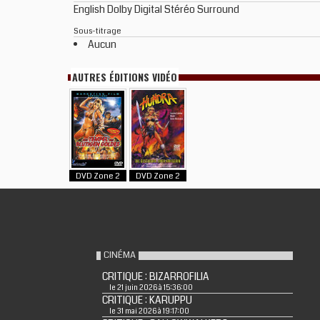
English Dolby Digital Stéréo Surround
Sous-titrage
Aucun
AUTRES ÉDITIONS VIDÉO
DVD Zone 2
DVD Zone 2
CINÉMA
CRITIQUE : BIZARROFILIA
le 21 juin 2026 à 15:36:00
CRITIQUE : KARUPPU
le 31 mai 2026 à 19:17:00