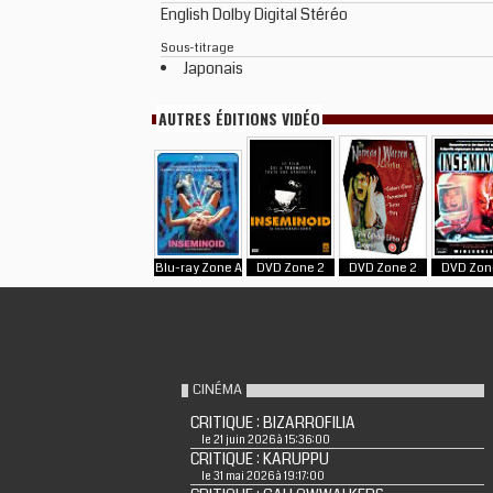
English Dolby Digital Stéréo
Sous-titrage
Japonais
AUTRES ÉDITIONS VIDÉO
Blu-ray Zone A
DVD Zone 2
DVD Zone 2
DVD Zon
CINÉMA
CRITIQUE : BIZARROFILIA
le 21 juin 2026 à 15:36:00
CRITIQUE : KARUPPU
le 31 mai 2026 à 19:17:00