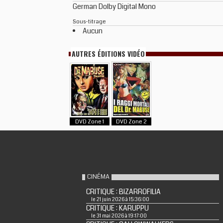
German Dolby Digital Mono
Sous-titrage
Aucun
AUTRES ÉDITIONS VIDÉO
DVD Zone 1
DVD Zone 2
CINÉMA
CRITIQUE : BIZARROFILIA
le 21 juin 2026 à 15:36:00
CRITIQUE : KARUPPU
le 31 mai 2026 à 19:17:00