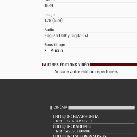
1h34
Image
1.78 (16/9)
Audio
English Dolby Digital 5.1
Sous-titrage
Aucun
AUTRES ÉDITIONS VIDÉO
Aucune autre édition répertoriée.
CINÉMA
CRITIQUE : BIZARROFILIA
le 21 juin 2026 à 15:36:00
CRITIQUE : KARUPPU
le 31 mai 2026 à 19:17:00
CRITIQUE : GALLOWWALKERS