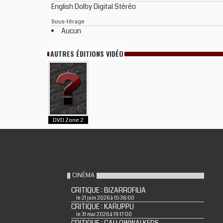
English Dolby Digital Stéréo
Sous-titrage
Aucun
AUTRES ÉDITIONS VIDÉO
DVD Zone 2
CINÉMA
CRITIQUE : BIZARROFILIA
le 21 juin 2026 à 15:36:00
CRITIQUE : KARUPPU
le 31 mai 2026 à 19:17:00