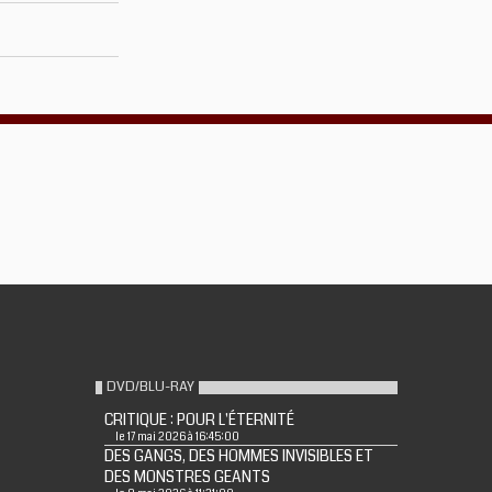
DVD/BLU-RAY
CRITIQUE : POUR L'ÉTERNITÉ
le 17 mai 2026 à 16:45:00
DES GANGS, DES HOMMES INVISIBLES ET
DES MONSTRES GEANTS