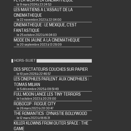
PETER WEIR A LA CINEMATHEQUE
le 9 mars 2024 à 23:24:53
LES MARTIENS A L'ASSAUT DE LA
CINEMATHEQUE
le 22 novembre 2023 à 22:04:00
CINEMATHEQUE : LE MEXIQUE, C'EST
FANTASTIQUE
le 25 octobre 2023 à 14:04:03
MODE EN JAUNE A LA CINEMATHEQUE
le 20 septembre 2023 à 13:28:09
HORS-SUJET
DES SPECTATEURS COUCHES SUR PAPIER
le 10 juin 2026 à 22:46:57
LES CINEPHILES PARLENT AUX CINEPHILES :
TOMAS MILIAN
le 5 décembre 2025 à 08:51:49
FULL MOON LANCE LES TINY TERRORS
le 1 octobre 2023 à 20:29:00
ROBOCOP : ROGUE CITY
le 26 mars 2023 à 20:30:47
THE ROMANTICS : DYNASTIE BOLLYWOOD
le 12 mars 2023 à 18:16:31
KILLER KLOWNS FROM OUTER SPACE : THE
GAME