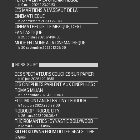
PETER WEIR A LA CINEMATHEQUE
le 9 mars 2024 à 23:24:53
LES MARTIENS A L'ASSAUT DE LA
CINEMATHEQUE
le 22 novembre 2023 à 22:04:00
CINEMATHEQUE : LE MEXIQUE, C'EST
FANTASTIQUE
le 25 octobre 2023 à 14:04:03
MODE EN JAUNE A LA CINEMATHEQUE
le 20 septembre 2023 à 13:28:09
HORS-SUJET
DES SPECTATEURS COUCHES SUR PAPIER
le 10 juin 2026 à 22:46:57
LES CINEPHILES PARLENT AUX CINEPHILES :
TOMAS MILIAN
le 5 décembre 2025 à 08:51:49
FULL MOON LANCE LES TINY TERRORS
le 1 octobre 2023 à 20:29:00
ROBOCOP : ROGUE CITY
le 26 mars 2023 à 20:30:47
THE ROMANTICS : DYNASTIE BOLLYWOOD
le 12 mars 2023 à 18:16:31
KILLER KLOWNS FROM OUTER SPACE : THE
GAME