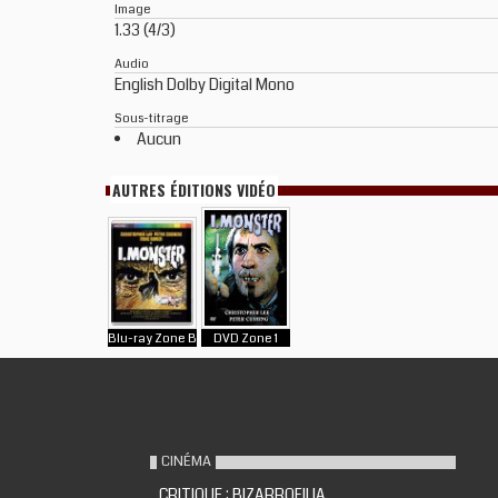
Image
1.33 (4/3)
Audio
English Dolby Digital Mono
Sous-titrage
Aucun
AUTRES ÉDITIONS VIDÉO
Blu-ray Zone B
DVD Zone 1
CINÉMA
CRITIQUE : BIZARROFILIA