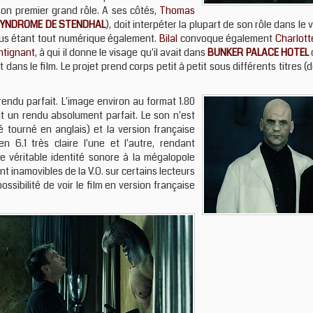
on premier grand rôle. A ses côtés,
Thomas
SYNDROME DE STENDHAL
), doit interpéter la plupart de son rôle dans le 
rus étant tout numérique également.
Bilal
convoque également
Charlott
ntignant
, à qui il donne le visage qu'il avait dans
BUNKER PALACE HOTEL
dans le film. Le projet prend corps petit à petit sous différents titres (
rendu parfait. L'image environ au format 1.80
t un rendu absolument parfait. Le son n'est
té tourné en anglais) et la version française
n 6.1 très claire l'une et l'autre, rendant
e véritable identité sonore à la mégalopole
sont inamovibles de la V.O. sur certains lecteurs
ssibilité de voir le film en version française