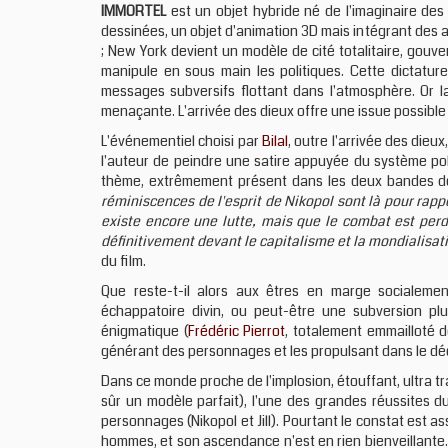
IMMORTEL
est un objet hybride né de l'imaginaire de
dessinées, un objet d'animation 3D mais intégrant des ac
; New York devient un modèle de cité totalitaire, gou
manipule en sous main les politiques. Cette dictatur
messages subversifs flottant dans l'atmosphère. Or 
menaçante. L'arrivée des dieux offre une issue possible 
L'événementiel choisi par
Bilal
, outre l'arrivée des dieu
l'auteur de peindre une satire appuyée du système poli
thème, extrêmement présent dans les deux bandes dess
réminiscences de l'esprit de Nikopol sont là pour rappe
existe encore une lutte, mais que le combat est perdu
définitivement devant le capitalisme et la mondialisat
du film.
Que reste-t-il alors aux êtres en marge socialeme
échappatoire divin, ou peut-être une subversion plu
énigmatique (
Frédéric Pierrot
, totalement emmailloté d
générant des personnages et les propulsant dans le décor
Dans ce monde proche de l'implosion, étouffant, ultra tra
sûr un modèle parfait), l'une des grandes réussites d
personnages (Nikopol et Jill). Pourtant le constat est a
hommes, et son ascendance n'est en rien bienveillante