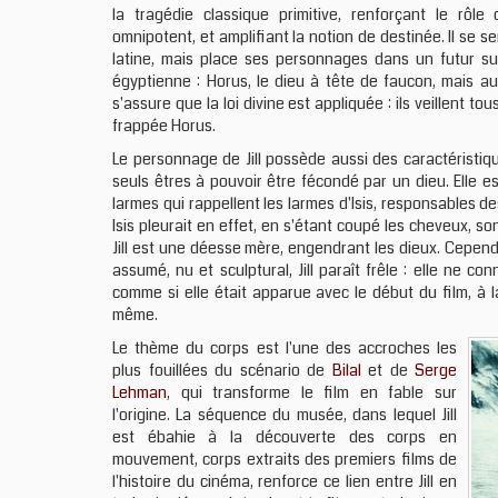
la tragédie classique primitive, renforçant le rôle
omnipotent, et amplifiant la notion de destinée. Il se 
latine, mais place ses personnages dans un futur s
égyptienne : Horus, le dieu à tête de faucon, mais au
s'assure que la loi divine est appliquée : ils veillent t
frappée Horus.
Le personnage de Jill possède aussi des caractéristiqu
seuls êtres à pouvoir être fécondé par un dieu. Elle est
larmes qui rappellent les larmes d'Isis, responsables d
Isis pleurait en effet, en s'étant coupé les cheveux, s
Jill est une déesse mère, engendrant les dieux. Cepend
assumé, nu et sculptural, Jill paraît frêle : elle ne 
comme si elle était apparue avec le début du film, à 
même.
Le thème du corps est l'une des accroches les
plus fouillées du scénario de
Bilal
et de
Serge
Lehman
, qui transforme le film en fable sur
l'origine. La séquence du musée, dans lequel Jill
est ébahie à la découverte des corps en
mouvement, corps extraits des premiers films de
l'histoire du cinéma, renforce ce lien entre Jill en