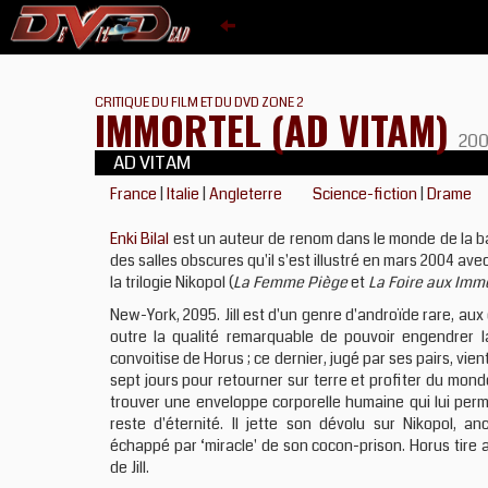
CRITIQUE DU FILM ET DU DVD ZONE 2
IMMORTEL (AD VITAM)
20
AD VITAM
France
|
Italie
|
Angleterre
Science-fiction
|
Drame
Enki Bilal
est un auteur de renom dans le monde de la band
des salles obscures qu'il s'est illustré en mars 2004 avec
la trilogie Nikopol (
La Femme Piège
et
La Foire aux Imm
New-York, 2095. Jill est d'un genre d'androïde rare, au
outre la qualité remarquable de pouvoir engendrer la
convoitise de Horus ; ce dernier, jugé par ses pairs, vie
sept jours pour retourner sur terre et profiter du monde q
trouver une enveloppe corporelle humaine qui lui perm
reste d'éternité. Il jette son dévolu sur Nikopol, a
échappé par ‘miracle' de son cocon-prison. Horus tire alo
de Jill.