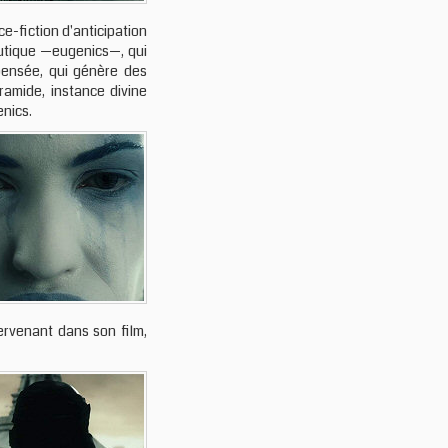
ce-fiction d'anticipation
eutique —eugenics—, qui
 pensée, qui génère des
ramide, instance divine
enics.
ervenant dans son film,