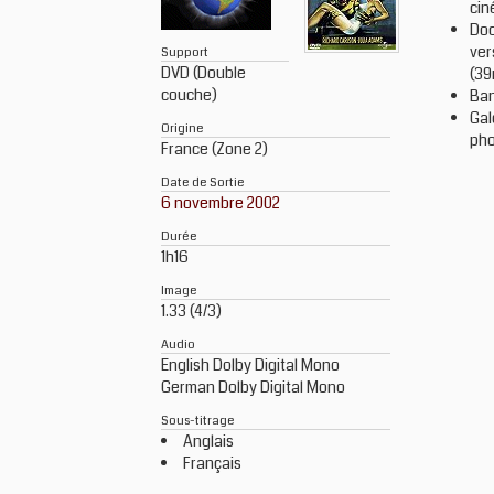
cin
Doc
ver
Support
DVD (Double
(3
couche)
Ba
Gal
Origine
pho
France (Zone 2)
Date de Sortie
6 novembre 2002
Durée
1h16
Image
1.33 (4/3)
Audio
English Dolby Digital Mono
German Dolby Digital Mono
Sous-titrage
Anglais
Français