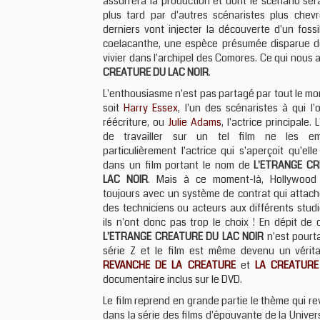
assurrera la production et dont le scénario sera
plus tard par d'autres scénaristes plus chev
derniers vont injecter la découverte d'un fossi
coelacanthe, une espèce présumée disparue de
vivier dans l'archipel des Comores. Ce qui nous
CREATURE DU LAC NOIR
.
L'enthousiasme n'est pas partagé par tout le m
soit
Harry Essex
, l'un des scénaristes à qui l'
réécriture, ou
Julie Adams
, l'actrice principale.
de travailler sur un tel film ne les em
particulièrement l'actrice qui s'aperçoit qu'ell
dans un film portant le nom de
L'ETRANGE C
LAC NOIR
. Mais à ce moment-là, Hollywood 
toujours avec un système de contrat qui attach
des techniciens ou acteurs aux différents studi
ils n'ont donc pas trop le choix ! En dépit de c
L'ETRANGE CREATURE DU LAC NOIR
n'est pourt
série Z et le film est même devenu un vérit
REVANCHE DE LA CREATURE
et
LA CREATURE
documentaire inclus sur le DVD.
Le film reprend en grande partie le thème qui rev
dans la série des films d'épouvante de la Univers