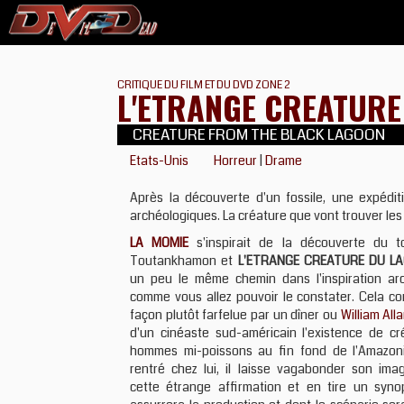
CRITIQUE DU FILM ET DU DVD ZONE 2
L'ETRANGE CREATURE
CREATURE FROM THE BLACK LAGOON
Etats-Unis
Horreur
|
Drame
Après la découverte d'un fossile, une expédi
archéologiques. La créature que vont trouver les 
LA MOMIE
s'inspirait de la découverte du 
Toutankhamon et
L'ETRANGE CREATURE DU LA
un peu le même chemin dans l'inspiration ar
comme vous allez pouvoir le constater. Cela 
façon plutôt farfelue par un dîner ou
William All
d'un cinéaste sud-américain l'existence de cr
hommes mi-poissons au fin fond de l'Amazoni
rentré chez lui, il laisse vagabonder son imag
cette étrange affirmation et en tire un synop