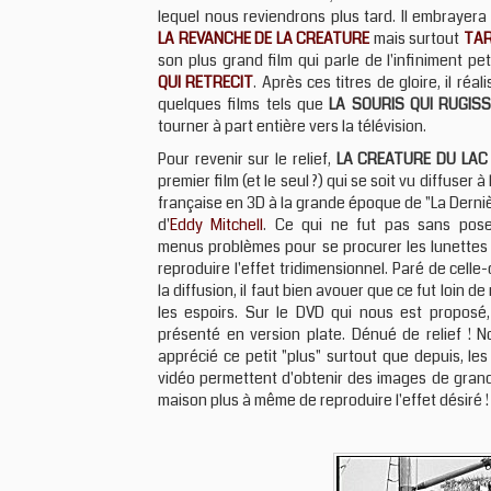
lequel nous reviendrons plus tard. Il embrayera
LA REVANCHE DE LA CREATURE
mais surtout
TA
son plus grand film qui parle de l'infiniment pet
QUI RETRECIT
. Après ces titres de gloire, il réa
quelques films tels que
LA SOURIS QUI RUGISS
tourner à part entière vers la télévision.
Pour revenir sur le relief,
LA CREATURE DU LAC
premier film (et le seul ?) qui se soit vu diffuser à 
française en 3D à la grande époque de "La Dern
d'
Eddy Mitchell
. Ce qui ne fut pas sans pos
menus problèmes pour se procurer les lunette
reproduire l'effet tridimensionnel. Paré de celle-c
la diffusion, il faut bien avouer que ce fut loin de
les espoirs. Sur le DVD qui nous est proposé, 
présenté en version plate. Dénué de relief ! N
apprécié ce petit "plus" surtout que depuis, le
vidéo permettent d'obtenir des images de grande
maison plus à même de reproduire l'effet désiré !