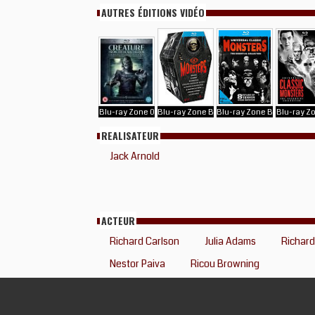
AUTRES ÉDITIONS VIDÉO
Blu-ray Zone 0
Blu-ray Zone B
Blu-ray Zone B
Blu-ray Z
REALISATEUR
Jack Arnold
ACTEUR
Richard Carlson
Julia Adams
Richar
Nestor Paiva
Ricou Browning