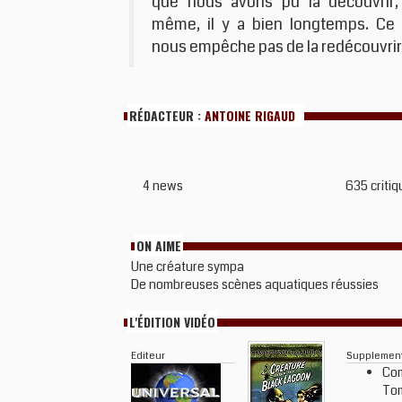
que nous avons pu la découvrir,
même, il y a bien longtemps. Ce 
nous empêche pas de la redécouvrir,
RÉDACTEUR :
ANTOINE RIGAUD
4 news
635 critiq
ON AIME
Une créature sympa
De nombreuses scènes aquatiques réussies
L'ÉDITION VIDÉO
Editeur
Supplemen
Com
Tom