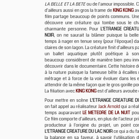
LA BELLE ET LA BETE
ou de l'amour impossible. 
d'ailleurs aussi en gros la trame de
KING KONG
av
film partage beaucoup de points communs. Une
découvre une créature qui tombe sous le ch
charmante personne. Pour
L'ETRANGE CREAT
NOIR
, on ne saurait la blâmer puisque la bell
temps à nager en tenue sexy (pour l'époque) da
claires de son lagon. La créature finit d'ailleurs 
un ballet aquatique plutôt poétique à so
beaucoup considèrent de manière bien peu inno
découvrir dans le documentaire. Cette histoire 
à la nature puisque la fameuse bête à écailles n
métrage et à force de la voir évoluer dans les 
attendrir de la même façon que le gros gorille p
La filiation avec
KING KONG
est d'ailleurs avouée 
Pour mettre en scène
L'ETRANGE CREATURE D
on fait appel au réalisateur
Jack Arnold
qui a réa
temps auparavant
LE METEORE DE LA NUIT
pour
Ce film comporte d'ailleurs, en plus de l'acteur pr
producteur à l'origine du projet, un point 
L'ETRANGE CREATURE DU LAC NOIR
ce qui a du f
la balance en sa faveur, à savoir l'utilisation d