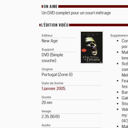
ON AIME
Un DVD complet pour un court métrage
L'ÉDITION VIDÉO
Editeur
Supplemen
New Age
Com
por
Support
Mak
DVD (Simple
lon
couche)
Sc
com
Origine
Portugal (Zone 0)
Mel
Fea
Date de Sortie
fes
1 janvier 2005
Ba
Durée
Gal
20 mn
Sto
Vid
Image
my 
2.35 (16/9)
(4/
Audio
Mak