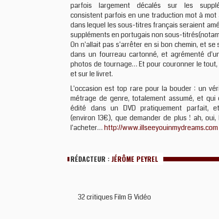
parfois largement décalés sur les supplé
consistent parfois en une traduction mot à mot
dans lequel les sous-titres français seraient am
suppléments en portugais non sous-titrés(nota
On n'allait pas s'arrêter en si bon chemin, et se 
dans un fourreau cartonné, et agrémenté d'un
photos de tournage… Et pour couronner le tout, u
et sur le livret.
L'occasion est top rare pour la bouder : un vér
métrage de genre, totalement assumé, et qui 
édité dans un DVD pratiquement parfait, e
(environ 13€), que demander de plus ! ah, oui, 
l'acheter…
http://www.illseeyouinmydreams.com
RÉDACTEUR :
JÉRÔME PEYREL
32 critiques Film & Vidéo