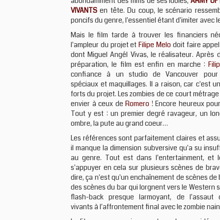
abondamment des films de ses idoles,
ARMY OF
VIVANTS
en tête. Du coup, le scénario ressem
poncifs du genre, l'essentiel étant d'imiter avec 
Mais le film tarde à trouver les financiers né
l'ampleur du projet et
Filipe Melo
doit faire appel
dont Miguel Angél Vivas, le réalisateur. Après
préparation, le film est enfin en marche :
Fil
confiance à un studio de Vancouver pour 
spéciaux et maquillages. Il a raison, car c'est u
forts du projet. Les zombies de ce court métrage 
envier à ceux de
Romero
! Encore heureux pour
Tout y est : un premier degré ravageur, un lon
ombre, la pute au grand coeur…
Les références sont parfaitement claires et as
il manque la dimension subversive qu'a su insuf
au genre. Tout est dans l'entertainment, et l
s'appuyer en cela sur plusieurs scènes de brav
dire, ça n'est qu'un enchaînement de scènes de b
des scènes du bar qui lorgnent vers le Western 
flash-back presque larmoyant, de l'assaut 
vivants à l'affrontement final avec le zombie nain,