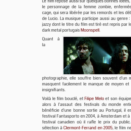
Le film repose aussi sur quelques bonnes idées
le personnage de la femme zombie, enfermé
cage, qui sera libérée par les remords et les 
de Lucio. La musique participe aussi au genre 
jazzy dont le titre du film est tiré est repris par
dark metal portugais
Moonspell
.
Quant à
la
photographie, elle souffre bien souvent d'un
masquent facilement le manque de moyen et l
insignifiants.
Voilà le film bouclé, et
Filipe Melo
et son équipe
alors à l'assaut des festivals du monde entie
bénéficie d'une bonne sortie au Portugal, il e
festival Fantasporto en 2004, à Amsterdam et à 
festival canadien où il rafle le prix du publi
sélection à
Clermont-Ferrand en 2005
, le film 