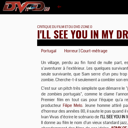
CRITIQUE DU FILM ET DU DVD ZONE 0
I'LL SEE YOU IN MY 
Portugal
Horreur
|
Court-métrage
Un village, perdu au fin fond de nulle part, e
s'aventurer à l'extérieur. Les quelques survivan
seule survivante, que Sam serre d'un peu trop p
zombie. Cherche-t-il seulement a combler son enn
C'est sur un pitch très simpliste que démarre le "
de zombies portugais", comme le clame l'annon
Premier film en tout cas pour l'équipe qu'a r
producteur
Filipe Melo
. Jeune homme attiré pa
d'horreur des années 80, il saute le pas quand il
Ivan Vivas d'écrire le scénario de
I'LL SEE YOU I
Il donne au film le nom d'un vieux standard jazz, 