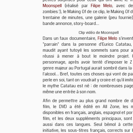
Moonspell
(réalisé par
Filipe Melo
, avec d
zombies !), le Making Of de ce clip, le Making Of 
trentaine de minutes, une galerie (peu fournie),
bande annonce, story-board…
Clip vidéo de Moonspell
Dans un faux documentaire,
Filipe Melo
s'inven
"parrain" dans la personne d'Eurico Catatau, 
maudit ayant tutoyé les sommets sans pour a
réussi à mener à bout le moindre projet. 
personnage, après avoir tenté d'imposer le
genre majeur au Portugal aurait sombré dans la
l'alcool… Bref, toutes ces choses qui vont de p
perle en soi, tant on voudrait y croire et qu'il im
le mythe Catatau est né : de nombreuses pages
même une entrée à son nom.
Afin de permettre au plus grand nombre de d
film, le DVD a été édité en All Zone, les 
disponibles en français, anglais, espagnol et port
film, et les deux suppléments principaux, sont
aussi dans ces langues. Seul bémol à cette
initiative, les sous-titres français, corrects sur 