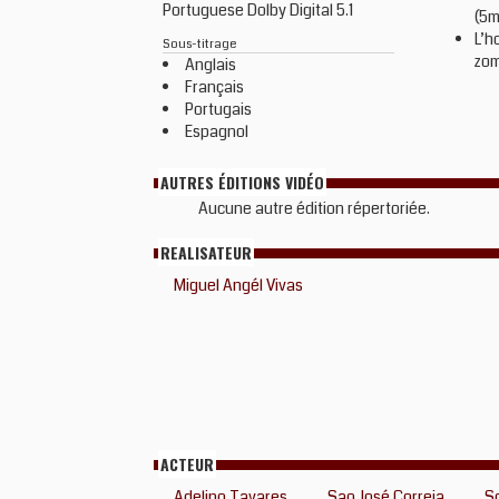
Portuguese Dolby Digital 5.1
(5m
L’h
Sous-titrage
zom
Anglais
Français
Portugais
Espagnol
AUTRES ÉDITIONS VIDÉO
Aucune autre édition répertoriée.
REALISATEUR
Miguel Angél Vivas
ACTEUR
Adelino Tavares
Sao José Correia
So