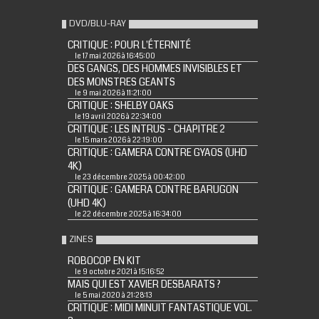
DVD/BLU-RAY
CRITIQUE : POUR L'ÉTERNITÉ
le 17 mai 2026 à 16:45:00
DES GANGS, DES HOMMES INVISIBLES ET
DES MONSTRES GEANTS
le 9 mai 2026 à 11:21:00
CRITIQUE : SHELBY OAKS
le 19 avril 2026 à 22:34:00
CRITIQUE : LES INTRUS - CHAPITRE 2
le 15 mars 2026 à 22:19:00
CRITIQUE : GAMERA CONTRE GYAOS (UHD
4K)
le 23 décembre 2025 à 00:42:00
CRITIQUE : GAMERA CONTRE BARUGON
(UHD 4K)
le 22 décembre 2025 à 16:34:00
ZINES
ROBOCOP EN KIT
le 9 octobre 2021 à 15:16:52
MAIS QUI EST XAVIER DESBARATS ?
le 5 mai 2020 à 21:28:13
CRITIQUE : MIDI MINUIT FANTASTIQUE VOL.